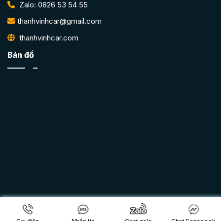
Zalo: 0826 53 54 55
thanhvinhcar@gmail.com
thanhvinhcar.com
Bản đồ
Copyright 2026 © Thành Vinh Car Vũng Tàu |
THIẾT KẾ
WEBSITE BỞI IT VŨNG TÀU
|
ITVUNGTAU.COM