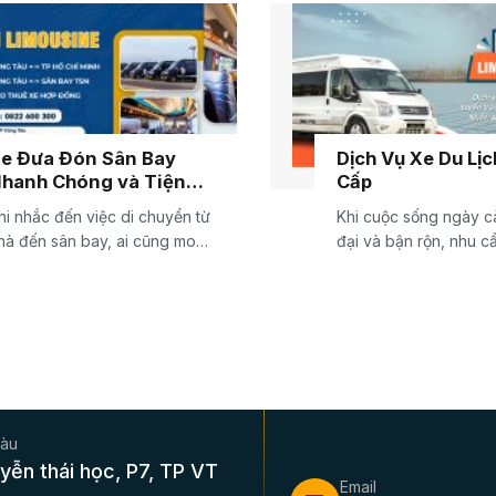
e Đưa Đón Sân Bay
Dịch Vụ Xe Du Lị
hanh Chóng và Tiện
Cấp
ợi
hi nhắc đến việc di chuyển từ
Khi cuộc sống ngày c
hà đến sân bay, ai cũng mong
đại và bận rộn, nhu c
uốn...
hưởng những...
Tàu
yễn thái học, P7, TP VT
Email