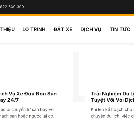
822.600.300
 THIỆU
LỘ TRÌNH
ĐẶT XE
DỊCH VỤ
TIN TỨC
ịch Vụ Xe Đưa Đón Sân
Trải Nghiệm Du L
ay 24/7
Tuyệt Vời Với Dịc
Du Lịch
iệc di chuyển từ sân bay về
Khi lên kế hoạch cho
hách sạn hoặc ngược lại có
chuyến du lịch, việc 
ể là...
luôn là một...