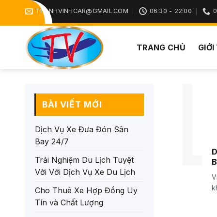
Chuyển
THANHVINHCAR@GMAIL.COM
06:30 - 22:00
0
đến
nội
dung
TRANG CHỦ
GIỚI
BÀI VIẾT MỚI
Dịch Vụ Xe Đưa Đón Sân
Bay 24/7
D
Trải Nghiệm Du Lịch Tuyệt
B
Vời Với Dịch Vụ Xe Du Lịch
V
k
Cho Thuê Xe Hợp Đồng Uy
th
Tín và Chất Lượng