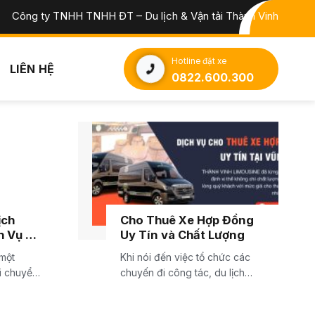
Công ty TNHH TNHH ĐT – Du lịch & Vận tải Thành Vinh
Hotline đặt xe
LIÊN HỆ
0822.600.300
ịch
Cho Thuê Xe Hợp Đồng
h Vụ Xe
Uy Tín và Chất Lượng
 một
Khi nói đến việc tổ chức các
di chuyển
chuyến đi công tác, du lịch
nhóm, hoặc...