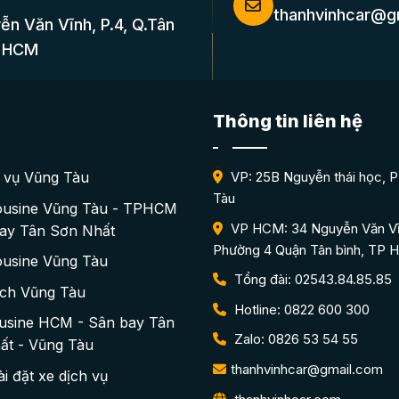
thanhvinhcar@g
ễn Văn Vĩnh, P.4, Q.Tân
P HCM
Thông tin liên hệ
h vụ Vũng Tàu
VP: 25B Nguyễn thái học, P
Tàu
ousine Vũng Tàu - TPHCM
VP HCM: 34 Nguyễn Văn Vĩ
bay Tân Sơn Nhất
Phường 4 Quận Tân bình, TP
ousine Vũng Tàu
Tổng đài: 02543.84.85.85
ịch Vũng Tàu
Hotline: 0822 600 300
ousine HCM - Sân bay Tân
Zalo: 0826 53 54 55
ất - Vũng Tàu
thanhvinhcar@gmail.com
i đặt xe dịch vụ