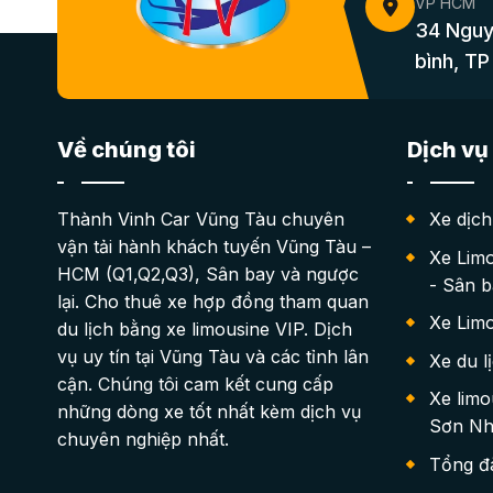
VP HCM
34 Nguy
bình, T
Về chúng tôi
Dịch vụ
Thành Vinh Car Vũng Tàu chuyên
Xe dịc
vận tải hành khách tuyến Vũng Tàu –
Xe Lim
HCM (Q1,Q2,Q3), Sân bay và ngược
- Sân 
lại. Cho thuê xe hợp đồng tham quan
Xe Lim
du lịch bằng xe limousine VIP. Dịch
vụ uy tín tại Vũng Tàu và các tỉnh lân
Xe du l
cận. Chúng tôi cam kết cung cấp
Xe lim
những dòng xe tốt nhất kèm dịch vụ
Sơn Nh
chuyên nghiệp nhất.
Tổng đà