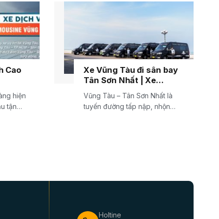
ch Cao
Xe Vũng Tàu đi sân bay
Tân Sơn Nhất | Xe
limousine cao cấp
àng hiện
Vũng Tàu – Tân Sơn Nhất là
ầu tận
tuyến đường tấp nập, nhộn
nhịp trong thời...
Holtine