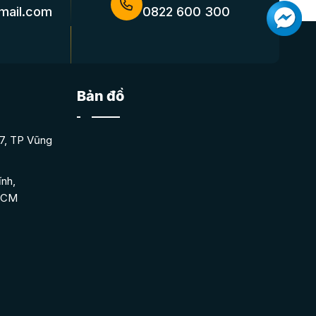
mail.com
0822 600 300
Bản đồ
7, TP Vũng
nh,
 HCM