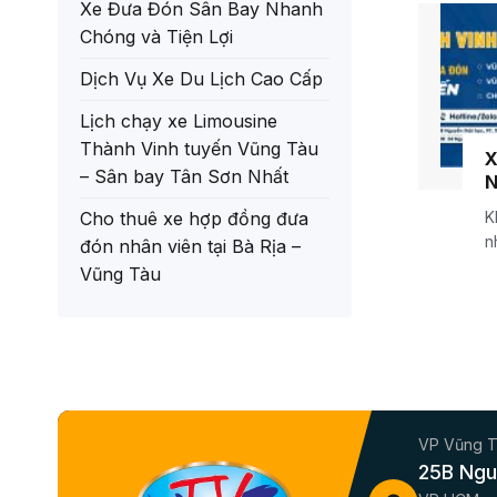
Xe Đưa Đón Sân Bay Nhanh
Chóng và Tiện Lợi
Dịch Vụ Xe Du Lịch Cao Cấp
Lịch chạy xe Limousine
Thành Vinh tuyến Vũng Tàu
X
– Sân bay Tân Sơn Nhất
N
L
K
Cho thuê xe hợp đồng đưa
n
đón nhân viên tại Bà Rịa –
m
Vũng Tàu
VP Vũng 
25B Ngu